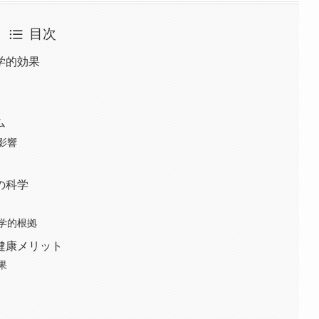
目次
学的効果
ム
影響
の科学
学的根拠
健康メリット
果