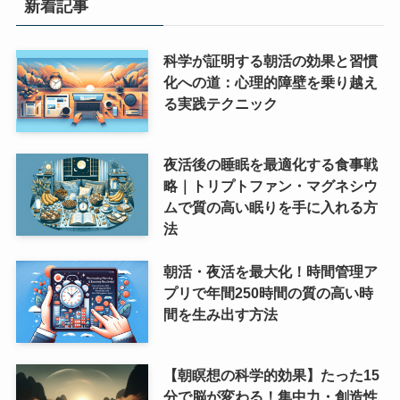
新着記事
科学が証明する朝活の効果と習慣
化への道：心理的障壁を乗り越え
る実践テクニック
夜活後の睡眠を最適化する食事戦
略｜トリプトファン・マグネシウ
ムで質の高い眠りを手に入れる方
法
朝活・夜活を最大化！時間管理ア
プリで年間250時間の質の高い時
間を生み出す方法
【朝瞑想の科学的効果】たった15
分で脳が変わる！集中力・創造性