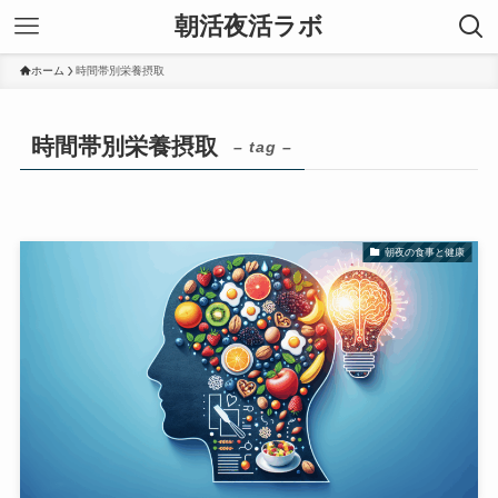
朝活夜活ラボ
ホーム
時間帯別栄養摂取
時間帯別栄養摂取
– tag –
朝夜の食事と健康